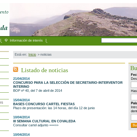
.
Información de interés
.
Está en:
Inicio
>
noticias
Bu
Listado de noticias
Fec
Des
21/04/2014
CONCURSO PARA LA SELECCIÓN DE SECRETARIO-INTERVENTOR
INTERINO
BOP nº 40, del 7 de abril de 2014
Has
15/04/2014
es
Pal
BASES CONCURSO CARTEL FIESTAS
Intr
Plazo de presentación: las 14 horas, del día 12 de junio
dent
10/04/2014
III SEMANA CULTURAL EN COVALEDA
Consultar cartel adjunto ===>>
10/04/2014